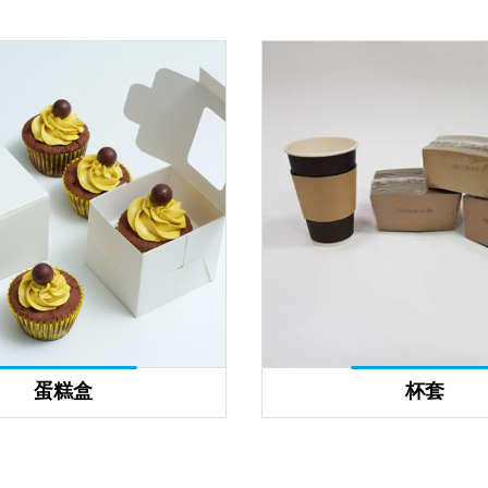
蛋糕盒
杯套