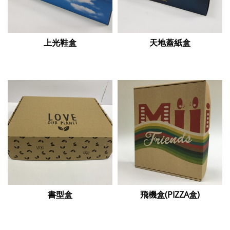
上光鞋盒
天地蓋紙盒
書型盒
飛機盒(PIZZA盒)