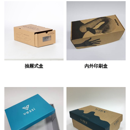
抽屜式盒
內外印刷盒