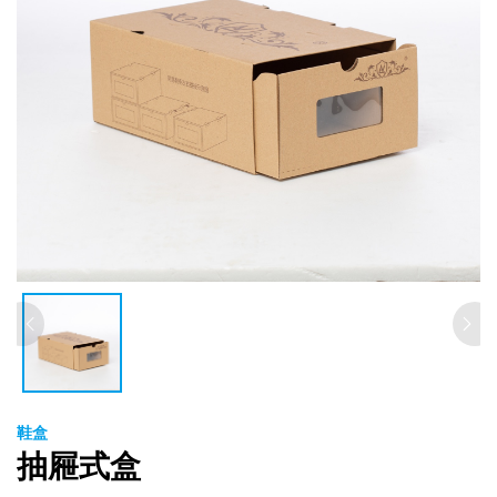
鞋盒
抽屜式盒