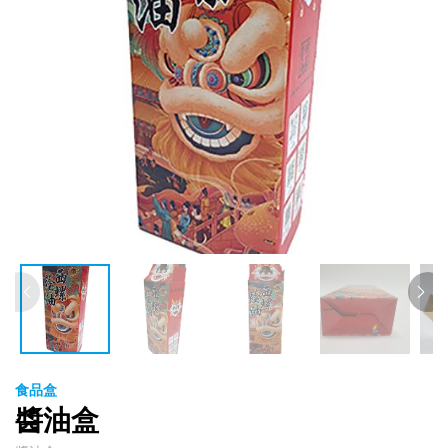
食品盒
醬油盒